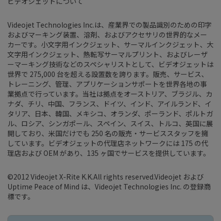
ビデオジェットについて
Videojet Technologies Inc.は、産業界での製品識別のための印字
およびマーキング装置、溶剤、およびアクセサリの世界的なメー
カーです。小文字用インクジェット、サーマルインクジェット、大
文字用インクジェット、熱転写サーマルプリント、およびレーザ
ーマーキング技術などのスペシャリストとして、ビデオジェットは
世界で 275,000 台を超える設置数を誇ります。販売、サービス、
トレーニング、管理、アプリケーションサポートを世界各地の事
業拠点で行っています。当社は拠点をオーストリア、ブラジル、カ
ナダ、チリ、中国、フランス、ドイツ、インド、アイルランド、イ
タリア、日本、韓国、メキシコ、オランダ、ポーランド、ポルトガ
ル、ロシア、シンガポール、スペイン、スイス、トルコ、英国に展
開しており、米国だけでも 250 名の販売・サービススタッフを擁
しています。ビデオジェットの代理店ネットワークには 175 の代
理店および OEM があり、135 ヶ国でサービスを提供しています。
©2012 Videojet X-Rite K.K.All rights reserved.Videojet および
Uptime Peace of Mind は、Videojet Technologies Inc. の登録商
標です。