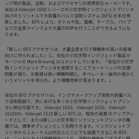
ング用の製品、溶剤、およびアクセサリの世界的なメーカーです。
当社は Videojet 1000 シリーズの小文字用インクジェットプリンタ
向けの 5 リットルで大容量のバルク溶剤システム (BFS) を本日発
表しました。 BFS により、ボトルや缶、電線、ケーブル、パイプ
などの生産ラインでより大量の印字を行うことができるようにな
ります。
「新しい BFS アクセサリは、大量生産を行う稼働率の高いお客様
向けに作られました」と、当社の小文字用インクジェット製品マ
ネージャの Mark Breunig はコメントしています。「当社の小文字
用インクジェットプリンタを使用することでカートリッジの交換
回数が減り、お客様は長い稼働時間と、オペレーター操作の減少と
いうメリットを得られ、より稼働効率が高まります。」
当社の BFS アクセサリは、インクやメークアップ液用大容量バル
ク溶剤容器で、次にあげる多くの小文字用インクジェットプリン
タに統合可能です。 Videojet 1610、Videojet 1620、Videojet
1610DH、Videojet 1520 新しい BFS は、既存の装置 のアップグレ
ードとして、または新しい小文字用インクジェットプリンタの機
種では、標準オプションとして利用できます。インクジェットプ
リンタから 1 メートル以内ならどこにでも設置できるこの BFS
は、ニードルおよび隔壁設計により、溶剤の補充をこぼさずに簡