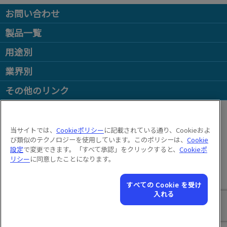
お問い合わせ
製品一覧
用途別
業界別
その他のリンク
Follow us on:
当サイトでは、
Cookieポリシー
に記載されている通り、Cookieおよ
© 2026 Videojet Technologies Inc.
び類似のテクノロジーを使用しています。このポリシーは、
Cookie
プライバシーポリシー
Cookieポリシー
Cookie 設定
免責事項
設定
で変更できます。「すべて承認」をクリックすると、
Cookieポ
リシー
に同意したことになります。
採用情報
利用規約
すべての Cookie を受け
入れる