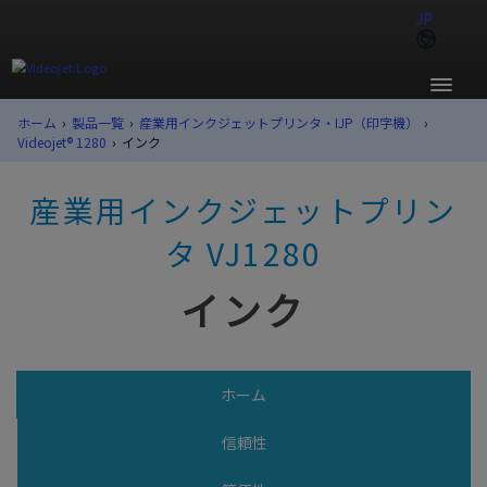
JP
ホーム
›
製品一覧
›
産業用インクジェットプリンタ・IJP（印字機）
›
Videojet®︎ 1280
›
インク
産業用インクジェットプリン
タ VJ1280
インク
ホーム
信頼性