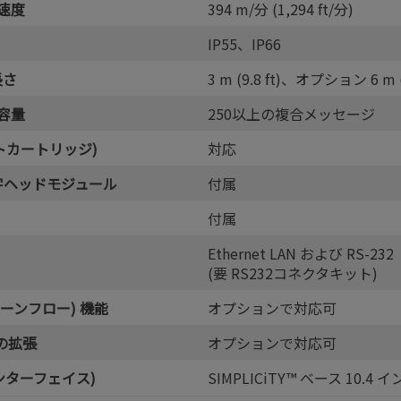
速度
394 m/分 (1,294 ft/分)
IP55、IP66
長さ
3 m (9.8 ft)、オプション 6 m (1
容量
250以上の複合メッセージ
スマートカートリッジ)
対応
字ヘッドモジュール
付属
付属
Ethernet LAN および RS-232
(要 RS232コネクタキット)
クリーンフロー) 機能
オプションで対応可
御の拡張
オプションで対応可
ンターフェイス)
SIMPLICiTY™ ベース 10