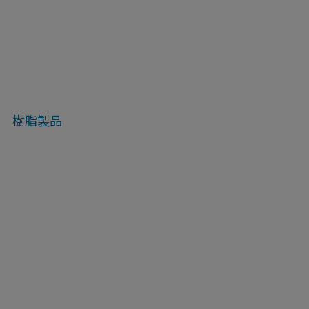
樹脂製品
プラスチック
ジ
画像ギャラリー
詳細ページ
軟包装フィルム
ジ
画像ギャラリー
詳細ページ