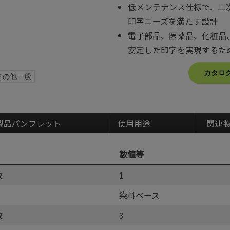
低メンテナンス仕様で、二
印字ニーズを満たす設計
電子部品、医薬品、化粧品
安定した印字を実現するた
カタログ
その他一般
製品パンフレット
使用用途
関連
数値等
数
1
染料ベース
数
3