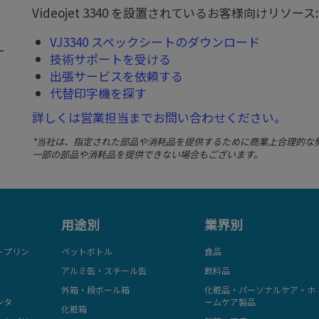
Videojet 3340 を設置されているお客様向けリソース:
VJ3340 スペックシートのダウンロード
ー
技術サポートを受ける
出張サービスを依頼する
代替印字機を探す
詳しくは営業担当までお問い合わせください。
*当社は、指定された部品や消耗品を提供するために商業上合理的な
一部の部品や消耗品を提供できない場合もございます。
用途別
業界別
トプリン
ペットボトル
食品
アルミ缶・スチール缶
飲料品
外箱・段ボール箱
化粧品・パーソナルケア・ホ
ンタ
ームケア製品
化粧箱