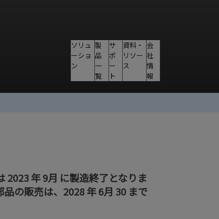
ソリュ
製
サ
資料・
会
ーショ
品
ポ
リソー
社
ン
一
ー
ス
情
覧
ト
報
 2023 年 9月 に製造終了となりま
の販売は、2028 年 6月 30 まで