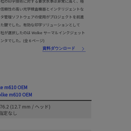
E 社の印字技術に対する要求水準は非常に高く、極
て信頼性の高い光学検査機器とインテリジェントな
ータ管理ソフトウェアの使用がプロジェクトを前進
せた鍵でした。有効な印字ソリューションとして
E 社が選択したのは Wolke サーマルインクジェット
ンタでした。(全 6 ページ)
資料ダウンロード
ke
m610 OEM
6.2 (12.7 mm / ヘッド)
指定なし