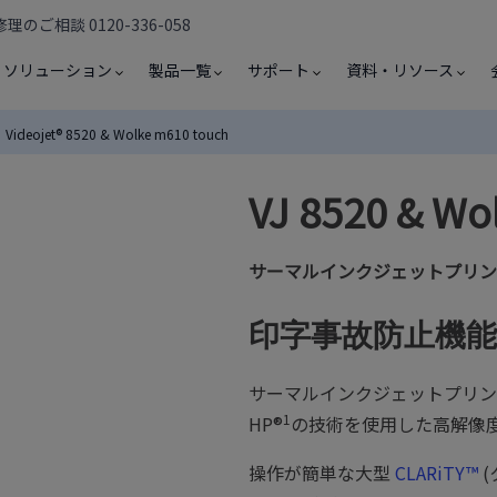
のご相談 0120-336-058
ソリューション
製品一覧
サポート
資料・リソース
Videojet® 8520 & Wolke m610 touch
VJ 8520 & Wo
サーマルインクジェットプリン
印字事故防止機
サーマルインクジェットプリンタの VJ
1
HP®︎
の技術を使用した高解像
操作が簡単な大型
CLARiTY™︎
(