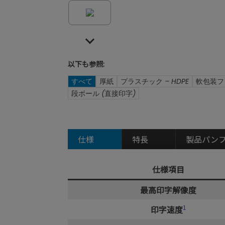
以下も参照:
すべて
厚紙
プラスチック – HDPE
軟包装フ
段ボール (直接印字)
仕様
特長
製品パン
仕様項目
最高印字解像度
1
印字速度