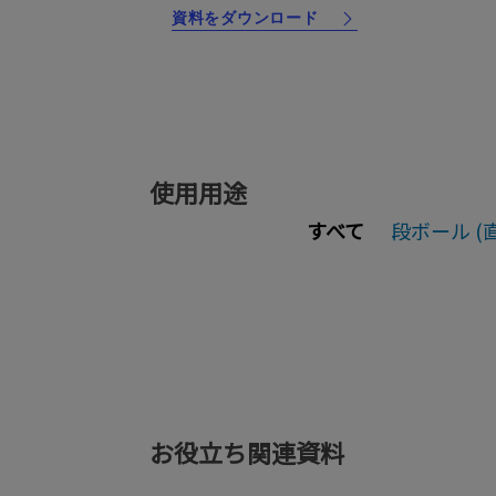
資料をダウンロード
使用用途
すべて
段ボール (
段ボール (直接印字)
軟
画像ギャラリー
詳細ページ
画
お役立ち関連資料