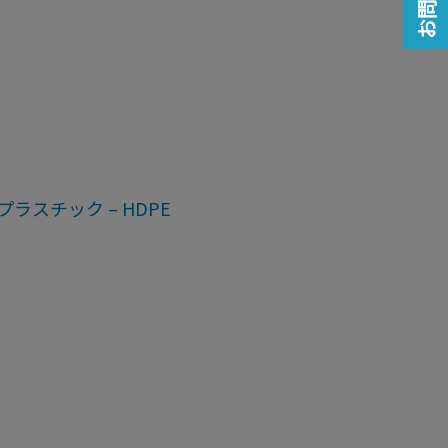
プラスチック – HDPE
プラスチック – HDPE
ジ
画像ギャラリー
詳細ページ