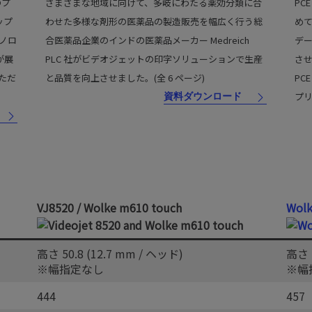
のプ
さまざまな地域に向けて、多岐にわたる薬効分類に合
PC
ップ
わせた多様な剤形の医薬品の製造販売を幅広く行う総
め
クノロ
合医薬品企業のインドの医薬品メーカー Medreich
デ
が展
PLC 社がビデオジェットの印字ソリューションで生産
さ
いただ
と品質を向上させました。(全 6 ページ)
PC
プリ
資料ダウンロード
VJ8520 / Wolke m610 touch
Wol
高さ 50.8 (12.7 mm / ヘッド)
高さ 7
※幅指定なし
※幅
444
457