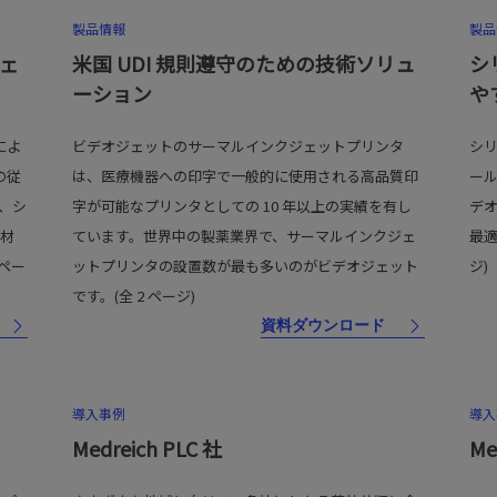
製品情報
製品
ェ
米国 UDI 規則遵守のための技術ソリュ
シ
ーション
や
によ
ビデオジェットのサーマルインクジェットプリンタ
シ
の従
は、医療機器への印字で一般的に使用される高品質印
ー
、シ
字が可能なプリンタとしての 10 年以上の実績を有し
デ
装材
ています。世界中の製薬業界で、サーマルインクジェ
最適
ペー
ットプリンタの設置数が最も多いのがビデオジェット
ジ)
です。(全 2 ページ)
資料ダウンロード
導入事例
導入
Medreich PLC 社
Me