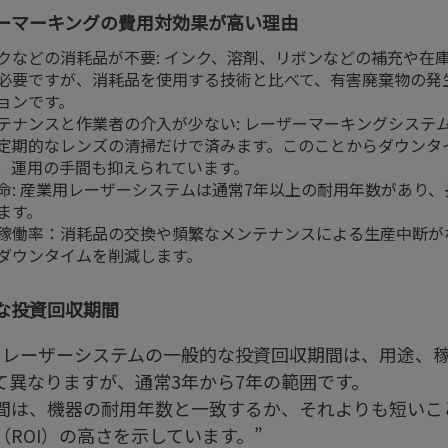
ーマーキングの費用対効果が高い理由
クなどの消耗品が不要: インク、溶剤、リボンなどの補充や在
必要ですが、消耗品を使用する技術と比べて、有害廃棄物の発
ョンです。
テナンスと作業者の介入が少ない: レーザーマーキングシステ
定期的なレンズの清掃だけで済みます。このことからダウンタ
、運用の手間も抑えられています。
命: 産業用レーザーシステムは通常7年以上の耐用年数があり
ます。
稼働率：消耗品の交換や頻繁なメンテナンスによる生産中断が
ダウンタイムを削減します。
な投資回収期間
用レーザーシステムの一般的な投資回収期間は、用途、
て異なりますが、通常3年から7年の範囲です。
間は、機器の耐用年数と一致するか、それよりも短いこ
（ROI）の高さを示しています。”