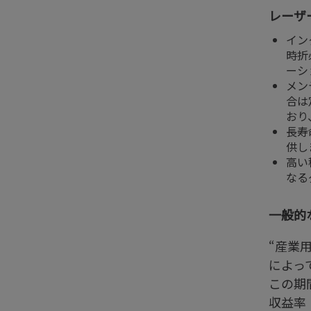
レーザ
イン
時折
ーシ
メン
合は
おり
長寿
供し
高い
なる
一般的
“産業
によっ
この期
収益率