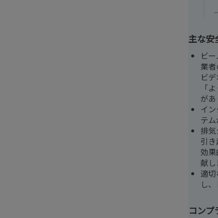
主な安
ビー
業者
ビデ
「よ
があ
イン
テム
排気
引き
効果
献し
適切
し、
コンプ