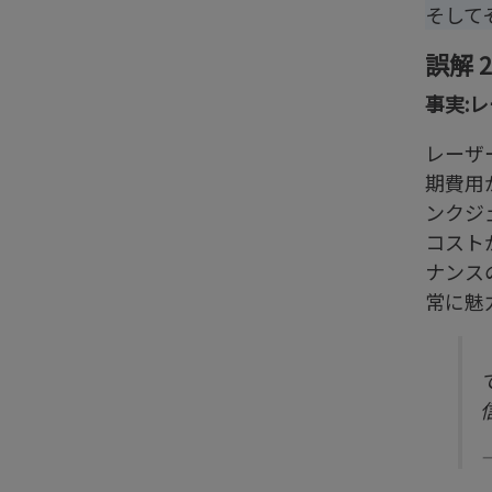
そして
誤解 
事実:
レーザ
期費用
ンクジ
コスト
ナンス
常に魅