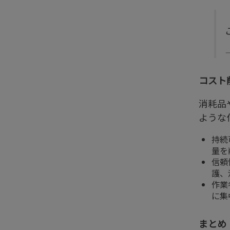
コスト
消耗品
ような
持続
量を
信頼
護、
作業
に集
まとめ