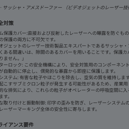
— サッシャ・アメスドーファー （ビデオジェットのレーザー
全対策
ム保護カバー:直接および反射したレーザーへの曝露を防ぐも
の保護の両方に不可欠です。
オジェットのレーザー技術製品エキスパートであるサッシャ・
くある間違いは、隙間のあるカバーを用いることです。保護カ
りません。」
ターロック: この安全機構により、安全対策用のコンポーネン
が自動的に停止し、偶発的な暴露から即座に保護します。
システム: 有害な粒子やほこりを除去し、空気の質を維持しま
起こすサブミクロン粒子が発生する可能性があるため、産業用
的な排気により、これらの粒子がオペレーターの呼吸空間に入
ます。
な取り付けと振動制御: 印字の歪みを防ぎ、レーザーシステム
レーザーマーキング全体の安全性に寄与します。
ライアンス要件