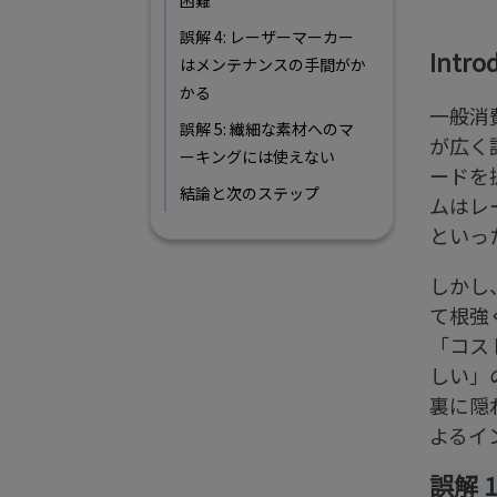
誤解 4: レーザーマーカー
Intro
はメンテナンスの手間がか
かる
一般消
誤解 5: 繊細な素材へのマ
が広く
ーキングには使えない
ードを
結論と次のステップ
ムはレ
といっ
しかし
て根強
「コス
しい」
裏に隠
よるイ
誤解 