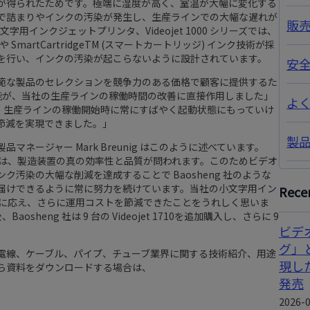
が得られたためです。極端に湿度が高く、室温が大幅に変化する
で詰まりやインクの汚染が発生し、生産ラインでの大幅な遅れが
販
小文字用インクジェットプリンタ、Videojet 1000 シリーズでは、
や SmartCartridgeTM (スマートカートリッジ) インク技術が採
を行い、インクの汚染が起こらないように設計されています。
安
範な製品のセレクションを競争力のある価格で顧客に提供するた
設計と性能が、当社の生産ラインの稼働時間の改善に直接作用しました」
よ
t1710は、生産ラインの稼働開始時に常にすばやく起動状態にもっていけ
節減を実現できました。」
製
ネージャー Mark Breunig はこのように述べています。
境では、製造装置の真の効率性と品質が問われます。このためビデオ
汚染の大幅な削減を達成することで Baosheng 社のような
届けできるように常に努力を続けています。当社の小文字用イン
Recen
期待に応え、さらに運用コストを節減できたことをうれしく思いま
Baosheng 社は 9 台の Videojet 1710を追加購入し、さらに 9
ビデ
グ」
電線、ケーブル、パイプ、チューブ業界に関する技術紹介、用途
現し
ら資料をダウンロードする場合は、
発売
2026-