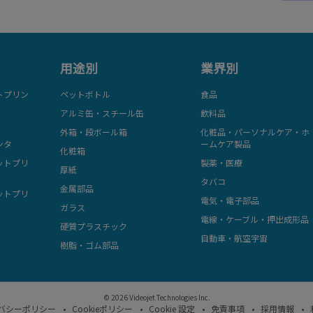
用途別
業界別
トプリン
ペットボトル
食品
アルミ缶・スチール缶
飲料品
外箱・段ボール箱
化粧品・パーソナルケア・ホ
ンタ
ームケア製品
化粧箱
ットプリ
製薬・医療
厚紙
タバコ
金属部品
ットプリ
電気・電子部品
ガラス
電線・ケーブル・押出成形品
硬質プラスチック
自動車・航空宇宙
樹脂・ゴム部品
© 2026 Videojet Technologies Inc.
バシーポリシー
Cookieポリシー
Cookie 設定
免責事項
採用情報