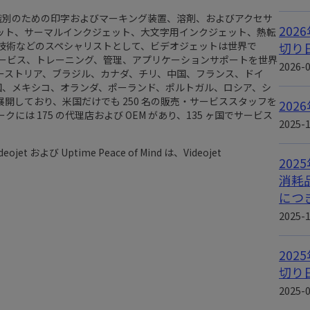
産業界での製品識別のための印字およびマーキング装置、溶剤、およびアクセサ
20
ット、サーマルインクジェット、大文字用インクジェット、熱転
技術などのスペシャリストとして、ビデオジェットは世界で
切り
売、サービス、トレーニング、管理、アプリケーションサポートを世界
2026-
ーストリア、ブラジル、カナダ、チリ、中国、フランス、ドイ
国、メキシコ、オランダ、ポーランド、ポルトガル、ロシア、シ
開しており、米国だけでも 250 名の販売・サービススタッフを
20
は 175 の代理店および OEM があり、135 ヶ国でサービス
2025-
d.Videojet および Uptime Peace of Mind は、Videojet
20
消耗
につ
2025-
20
切り
2025-