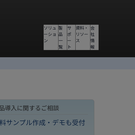
ソリュ
製
サ
資料・
会
ーショ
品
ポ
リソー
社
ン
一
ー
ス
情
覧
ト
報
品導入に関するご相談
料サンプル作成・デモも受付