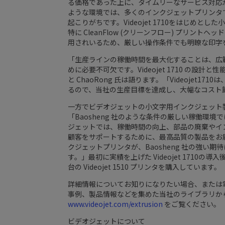
る価格であった上に、タイムリーなサービス対応
ような環境では、多くのインクジェットプリンタ
起こりがちです。Videojet 1710をはじめとした
特に CleanFlow (クリーンフロー) プリントヘッド
用されいるため、厳しい操作条件でも明瞭な印字
「生産ラインの稼働時間を最大化することは、広
めに必要不可欠です。Videojet 1710 の
と ChaoRong 氏は語ります。「Videoje
るので、当社の生産目標を達成し、大幅なコスト
一方でビデオジェットの小文字用インクジェット製品マ
「Baosheng 社のような条件の厳しい稼働環
ジェットでは、稼働時間の向上、部品の廃棄やインク
顧客をサポートするために、最高品質の製品をお
クジェットプリンタが、Baosheng 社の強い
す。」最初に実績を上げた Videojet 1710の導入後、
台の Videojet 1510 プリンタを購入しています。
詳細情報についてお知りになりたい場合、または
事例、製品情報などを集めた当社のライブラリか
www.videojet.com/extrusion
をご覧ください。
ビデオジェットについて