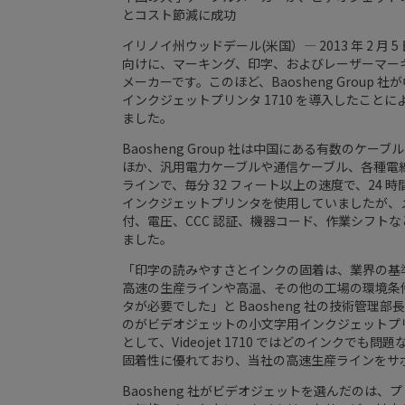
とコスト節減に成功
イリノイ州ウッドデール(米国）— 2013 年 2 月 5 日 
向けに、マーキング、印字、およびレーザーマー
メーカーです。このほど、Baosheng Grou
インクジェットプリンタ 1710 を導入したこ
ました。
Baosheng Group 社は中国にある有数の
ほか、汎用電力ケーブルや通信ケーブル、各種電線
ラインで、毎分 32 フィート以上の速度で、24
インクジェットプリンタを使用していましたが、
付、電圧、CCC 認証、機器コード、作業シフト
ました。
「印字の読みやすさとインクの固着は、業界の基
高速の生産ラインや高温、その他の工場の環境条
タが必要でした」と Baosheng 社の技術管理部
のがビデオジェットの小文字用インクジェットプリ
として、Videojet 1710 ではどのインク
固着性に優れており、当社の高速生産ラインをサ
Baosheng 社がビデオジェットを選んだのは