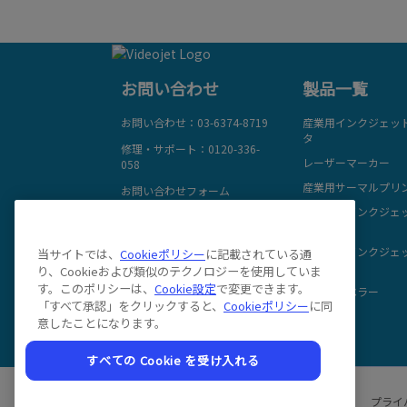
お問い合わせ
製品一覧
お問い合わせ：03-6374-8719
産業用インクジェッ
タ
修理・サポート：0120-336-
レーザーマーカー
058
産業用サーマルプリ
お問い合わせフォーム
サーマルインクジェ
人事採用 ：0120-984-602
ンタ
メールでお問い合わせ
大文字用インクジェ
当サイトでは、
Cookieポリシー
に記載されている通
ンタ
チャットサポート
り、Cookieおよび類似のテクノロジーを使用していま
フォローする:
す。このポリシーは、
Cookie設定
で変更できます。
オートラベラー
「すべて承認」をクリックすると、
Cookieポリシー
に同
意したことになります。
すべての Cookie を受け入れる
プライ