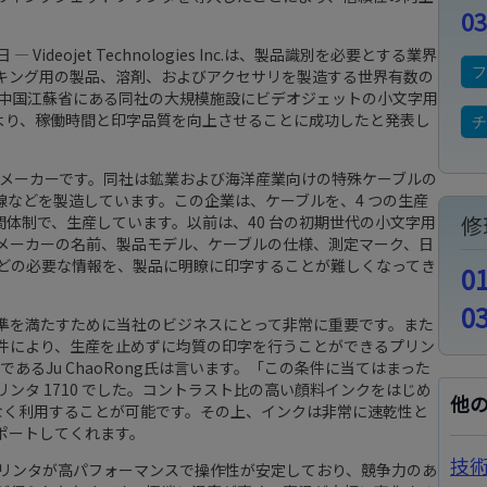
03
— Videojet Technologies Inc.は、製品識別を必要とする業界
キング用の製品、溶剤、およびアクセサリを製造する世界有数の
p 社が中国江蘇省にある同社の大規模施設にビデオジェットの小文字用
とにより、稼働時間と印字品質を向上させることに成功したと発表し
ケーブルメーカーです。同社は鉱業および海洋産業向けの特殊ケーブルの
などを製造しています。この企業は、ケーブルを、4 つの生産
修
 時間体制で、生産しています。以前は、40 台の初期世代の小文字用
メーカーの名前、製品モデル、ケーブルの仕様、測定マーク、日
などの必要な情報を、製品に明瞭に印字することが難しくなってき
0
0
準を満たすために当社のビジネスにとって非常に重要です。また
件により、生産を止めずに均質の印字を行うことができるプリン
長であるJu ChaoRong氏は言います。「この条件に当てはまった
ンタ 1710 でした。コントラスト比の高い顔料インクをはじめ
他
でも問題なく利用することが可能です。その上、インクは非常に速乾性と
ポートしてくれます。
技
、プリンタが高パフォーマンスで操作性が安定しており、競争力のあ