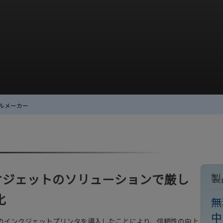
ルメーカー
社、ビデオジェットのソリューションで厳し
製
化
無
中
のインクジェットプリンタを導入したことにより、信頼性の向上