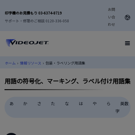
お問
印字機のお見積もり 03-6374-8719
い合
サポート・修理のご相談 0120-336-058
わせ
ホーム
›
情報リソース
›
包装・ラベリング用語集
用語の符号化、マーキング、ラベル付け用語集
あ
か
さ
た
な
は
や
ら
英数
字