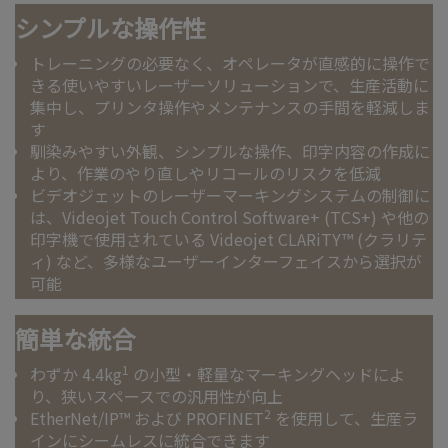
シンプルな操作性
トレーニングの必要なく、オペレータが直感的に操作で
きる使いやすいレーザーソリューションで、生産活動に
集中し、プリンタ操作やメンテナンスの手間を軽減しま
す
馴染みやすい外観、シンプルな操作、印字内容の作成に
より、作業のやり直しやリコールのリスクを低減
ビデオジェットのレーザーマーキングシステムの制御に
は、Videojet Touch Control Software+ (TCS+) や他の
印字機で使用されている Videojet CLARiTY™ (クラリテ
ィ) など、多様なユーザーインターフェイスから選択が
可能
簡単な統合
1
わずか 4.4kg
の小型・軽量なマーキングヘッドによ
り、狭いスペースでの汎用性が向上
2
EtherNet/IP™ および PROFINET
を使用して、生産ラ
インにシームレスに統合できます