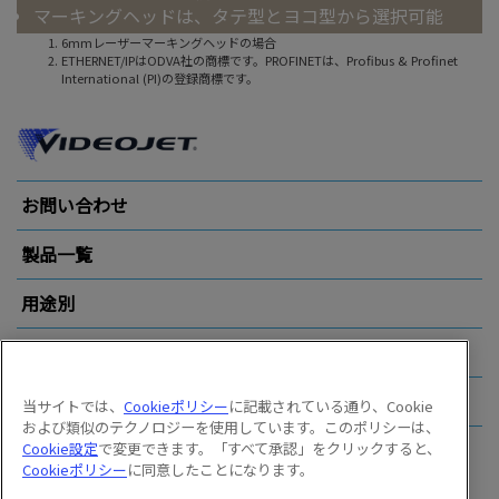
マーキングヘッドは、タテ型とヨコ型から選択可能
6mmレーザーマーキングヘッドの場合
ETHERNET/IPはODVA社の商標です。PROFINETは、Proﬁbus & Proﬁnet
International (PI)の登録商標です。
お問い合わせ
製品一覧
用途別
業界別
その他のリンク
当サイトでは、
Cookieポリシー
に記載されている通り、Cookie
および類似のテクノロジーを使用しています。このポリシーは、
Cookie設定
で変更できます。「すべて承認」をクリックすると、
Follow us on:
Cookieポリシー
に同意したことになります。