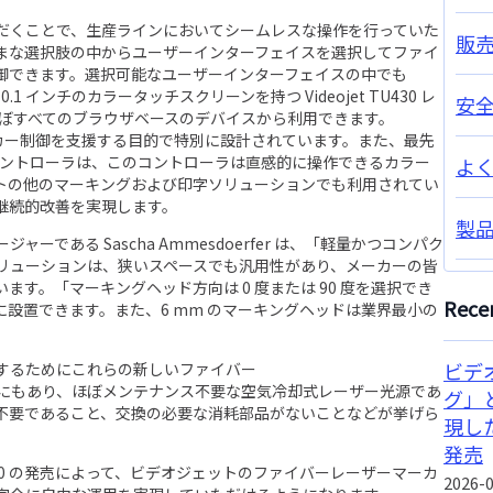
だくことで、生産ラインにおいてシームレスな操作を行っていた
販
まな選択肢の中からユーザーインターフェイスを選択してファイ
7330 を制御できます。選択可能なユーザーインターフェイスの中でも
S+) は、10.1 インチのカラータッチスクリーンを持つ Videojet TU430 レ
安
除くほぼすべてのブラウザベースのデバイスから利用できます。
ーマーカー制御を支援する目的で特別に設計されています。また、最先
) レーザーコントローラは、このコントローラは直感的に操作できるカラー
よ
トの他のマーキングおよび印字ソリューションでも利用されてい
継続的改善を実現します。
製
である Sascha Ammesdoerfer は、「軽量かつコンパク
リューションは、狭いスペースでも汎用性があり、メーカーの皆
す。「マーキングヘッド方向は 0 度または 90 度を選択でき
Recen
設置できます。また、6 mm のマーキングヘッドは業界最小の
ビデ
するためにこれらの新しいファイバー
にもあり、ほぼメンテナンス不要な空気冷却式レーザー光源であ
グ」
不要であること、交換の必要な消耗部品がないことなどが挙げら
現し
発売
 / 7330 の発売によって、ビデオジェットのファイバーレーザーマーカ
2026-