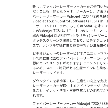
新しいファイバーレーザーマーカーをご使用いた
だくことも可能となります。メーカーは、さまざ
バーレーザーマーカー Videojet 7230 / 
Videojet Touch Control Software+ (TC
ーザーコントローラか、もしくは Safari を
このVideojet TCS+はリモートでのレーザ
端の Videojet CLARiTY™ (クラリティ
タッチスクリーンを装備しており、ビデオジェッ
ます。シンプルな操作性と稼働率および生産性の
ビデオジェットのレーザービジネスユニットマネージャー
トで柔軟性に富むファイバーレーザーマーカーソ
様にとってメリットがあります」とコメントしていま
るため、スペース制限がある生産ラインにも柔軟に
レーザーヘッドです。」
ダウンタイムを最小限にし、生産性の向上を支援
レーザーマーカーが提供するアドバンテージは他
ること、インク・溶剤・圧縮空気などの消耗品が
れます。
ファイバーレーザーマーカー Videojet 7230