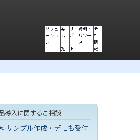
ソリュ
製
サ
資料・
会
ーショ
品
ポ
リソー
社
ン
一
ー
ス
情
覧
ト
報
品導入に関するご相談
料サンプル作成・デモも受付