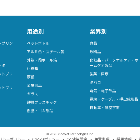
用途別
業界別
トプリン
ペットボトル
食品
アルミ缶・スチール缶
飲料品
外箱・段ボール箱
化粧品・パーソナルケア・ホ
ンタ
ームケア製品
化粧箱
ットプリ
製薬・医療
厚紙
タバコ
金属部品
ットプリ
電気・電子部品
ガラス
電線・ケーブル・押出成形品
硬質プラスチック
自動車・航空宇宙
樹脂・ゴム部品
© 2026 Videojet Technologies Inc.
バシーポリシー
Cookieポリシー
Cookie 設定
免責事項
採用情報