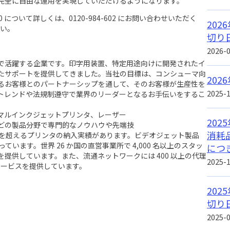
完全に自由な運用を実現していただけるようになります。
7330 について詳しくは、0120-984-602 にお問い合わせいただく
20
い。
切り
2026-
で活躍する企業です。印字用装置、特定用途向けに開発されたイ
たサポートを提供してきました。当社の目標は、コンシューマ向
20
るお客様とのパートナーシップを通して、そのお客様が生産性を
2025-
トレンドや法規制遵守で業界のリーダーとなるお手伝いをするこ
ーマルインクジェットプリンタ、レーザー
20
どの製品分野で専門的なノウハウや先端技
消耗
0 台を超えるプリンタの納入実績があります。ビデオジェット製品
っています。世界 26 か国の直営事業所で 4,000 名以上のスタッ
につ
提供しています。また、流通ネットワークには 400 以上の代理
2025-
でサービスを提供しています。
20
切り
2025-