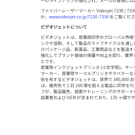
ーのラインナップが強化され、メーカの皆様には
ファイバーレーザーマーカー Videojet 7230 / 
か、
www.videojet.co.jp/7230-7330
をご覧くださ
ビデオジェットについて
ビデオジェットは、産業用印字のグローバル市場
ンクや溶剤、そして製品のライフサイクルを通し
けパッケージ品、医薬品、工業用品などを製造す
強化してブランド価値の保護や向上を図り、業界
とです。
産業用インクジェットプリンタ (小文字用)、サ
マーカー、産業用サーマルプリンタやラベラーな
術を有するビデオジェットは、世界で 345,00
は、販売先で 1 日 100 億を超える製品に印字を行
フが、製品販売、設置やトレーニングのサポートを
店業者および OEM が含まれており、135 ヶ国