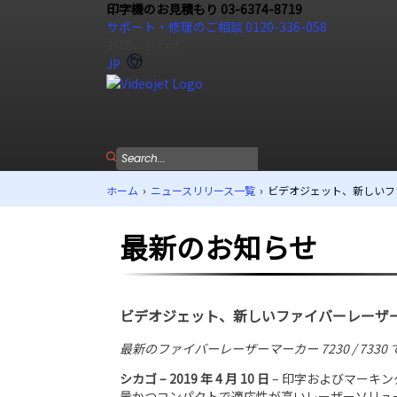
印字機のお見積もり 03-6374-8719
サポート・修理のご相談 0120-336-058
お問い合わせ
JP
ホーム
›
ニュースリリース一覧
›
ビデオジェット、新しいファイバー
最新のお知らせ
ビデオジェット、新しいファイバーレーザーマーカー 
最新のファイバーレーザーマーカー 7230 / 73
シカゴ
– 2019
年
4
月
10
日
– 印字およびマーキ
量かつコンパクトで適応性が高いレーザーソリュ