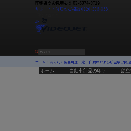
印字機のお見積もり 03-6374-8719
サポート・修理のご相談 0120-336-058
お問い合わせ
JP
ホーム
›
業界別の製品用途一覧
›
自動車および航空宇宙関連
ホーム
自動車部品の印字
航空
航空宇宙産業
印字・マーキ