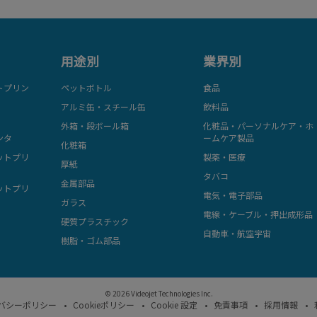
用途別
業界別
トプリン
ペットボトル
食品
アルミ缶・スチール缶
飲料品
外箱・段ボール箱
化粧品・パーソナルケア・ホ
ンタ
ームケア製品
化粧箱
ットプリ
製薬・医療
厚紙
タバコ
金属部品
ットプリ
電気・電子部品
ガラス
電線・ケーブル・押出成形品
硬質プラスチック
自動車・航空宇宙
樹脂・ゴム部品
© 2026 Videojet Technologies Inc.
バシーポリシー
Cookieポリシー
Cookie 設定
免責事項
採用情報