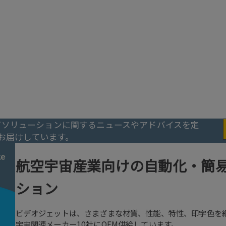
ルが非常に重要なこの業界に
宙産業の生産環境に適した印
統合するための専門知識と技
場で印字する場合でも、イン
させる場合でも、ビデオジェ
供できます。
グソリューションに関するニュースやアドバイスを定
お届けしています。
航空宇宙産業向けの自動化・簡
ション
ビデオジェットは、さまざまな材質、性能、特性、印字色を網
宇宙関連メーカー10社にOEM供給しています。