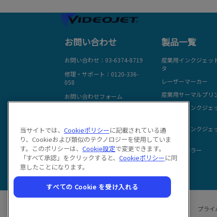
お問い合わせ
製品一覧
お問い合わせ：03-6374-8719
産業用インクジェッ
タ
修理・サポート：0120-336-
レーザーマーカー
058
産業用サーマルプリ
お問い合わせフォーム
サーマルインクジェ
人事採用 ：0120-984-602
ンタ
メールでお問い合わせ
大文字用インクジェ
当サイトでは、
Cookieポリシー
に記載されている通
ンタ
チャットサポート
り、Cookieおよび類似のテクノロジーを使用していま
フォローする:
す。このポリシーは、
Cookie設定
で変更できます。
オートラベラー
「すべて承認」をクリックすると、
Cookieポリシー
に同
意したことになります。
すべての Cookie を受け入れる
プライ