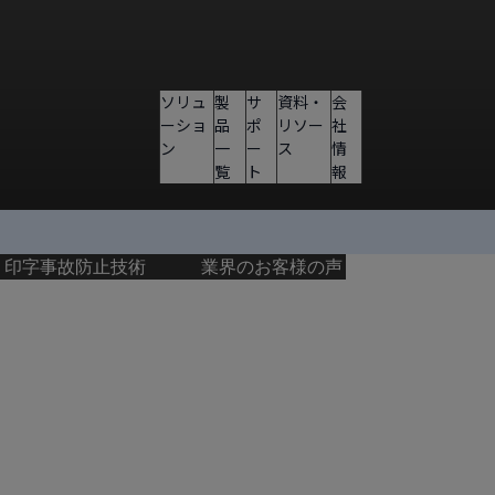
ソリュ
製
サ
資料・
会
ーショ
品
ポ
リソー
社
ン
一
ー
ス
情
覧
ト
報
印字事故防止技術
業界のお客様の声