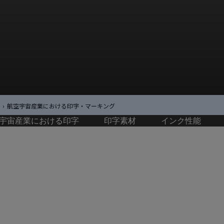
›
航空宇宙産業における印字・マーキング
宇宙産業における印字
印字素材
インク性能
における
ング