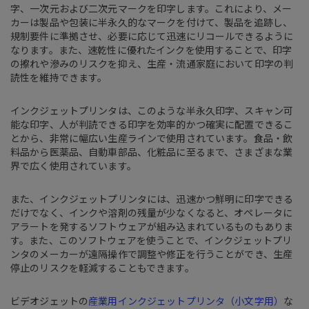
字、一次元および二次元マークを印字します。これにより、メー
カーは製品や包装に半永久的なマークを付けて、製品を追跡し、
規制要件に準拠させ、必要に応じて迅速にリコールできるように
なります。また、速乾性に優れたインクを使用することで、印字
の擦れや滲みのリスクを抑え、生産・流通家庭において印字の判
読性を維持できます。
インクジェットプリンタは、このような半永久印字、スキャン可
能な印字、人が判読できる印字を効率的かつ確実に配置できるこ
とから、非常に幅広い生産ラインで使用されています。食品・飲
料品から医薬品、自動車部品、化粧品に至るまで、さまざまな業
界で広く使用されています。
また、インクジェットプリンタには、迅速かつ鮮明に印字できる
だけでなく、インクや溶剤の残量が少なくなると、オペレータに
アラートを発するソフトウェアが組み込まれているものもありま
す。また、このソフトウェアを使うことで、インクジェットプリ
ンタのメーカーが遠隔操作で調整や修正を行うことができ、生産
停止のリスクを軽減することもできます。
ビデオジェットの
産業用インクジェットプリンタ（小文字用）
な